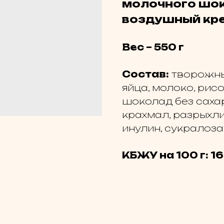
молочного шок
воздушный кр
Вес ~ 550 г
Состав:
творожный
яйца, молоко, рисо
шоколад без сахар
крахмал, разрыхли
инулин, сукралоза
КБЖУ на 100 г: 16