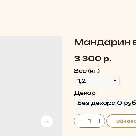
Мандарин 
р.
3 300
Вес (кг.)
Декор
Заказ