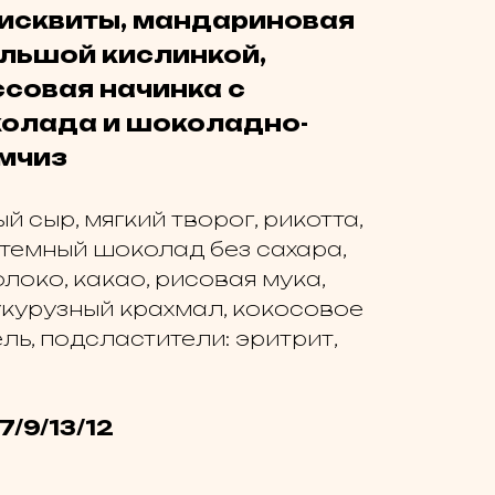
исквиты, мандариновая
ольшой кислинкой,
совая начинка с
олада и шоколадно-
мчиз
 сыр, мягкий творог, рикотта,
 темный шоколад без сахара,
локо, какао, рисовая мука,
укурузный крахмал, кокосовое
ль, подсластители: эритрит,
7/9/13/12