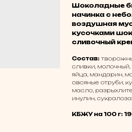
Шоколадные б
начинка с неб
воздушная мус
кусочками шок
сливочный кре
Состав:
творожный
сливки, молочный,
яйца, мандарин, мо
овсяные отруби, к
масло, разрыхлите
инулин, сукралоза
КБЖУ на 100 г: 19