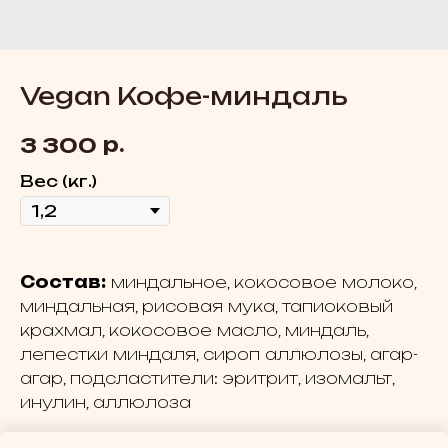
Vegan Кофе-миндаль
р.
3 300
Вес (кг.)
Состав:
миндальное, кокосовое молоко,
миндальная, рисовая мука, тапиоковый
крахмал, кокосовое масло, миндаль,
лепестки миндаля, сироп аллюлозы, агар-
агар, подсластители: эритрит, изомальт,
инулин, аллюлоза