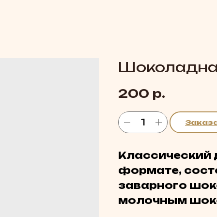
Шоколадна
р.
200
Заказ
Классический д
формате, сост
заварного шок
молочным шо