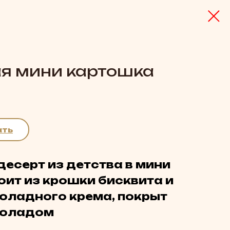
я мини картошка
ать
есерт из детства в мини
оит из крошки бисквита и
оладного крема, покрыт
коладом