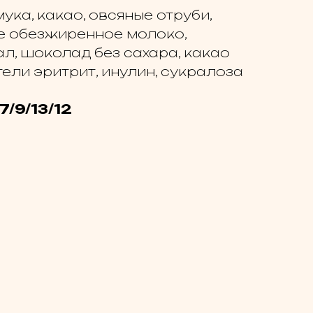
ука, какао, овсяные отруби,
ое обезжиренное молоко,
л, шоколад без сахара, какао
ели эритрит, инулин, сукралоза
7/9/13/12