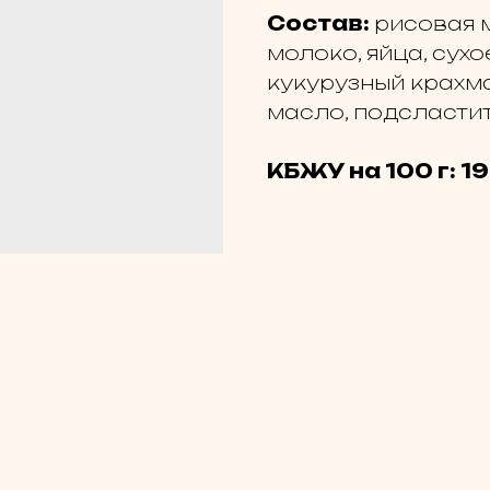
Состав:
рисовая м
молоко, яйца, сух
кукурузный крахма
масло, подсластит
КБЖУ на 100 г: 19