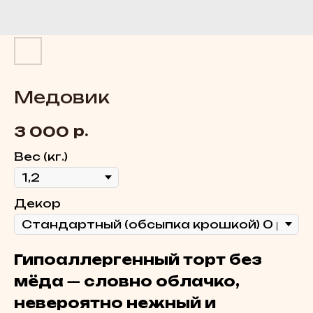
Медовик
р.
3 000
Вес (кг.)
Декoр
Гипоаллергенный торт без
мёда
словно облачко,
—
невероятно нежный и