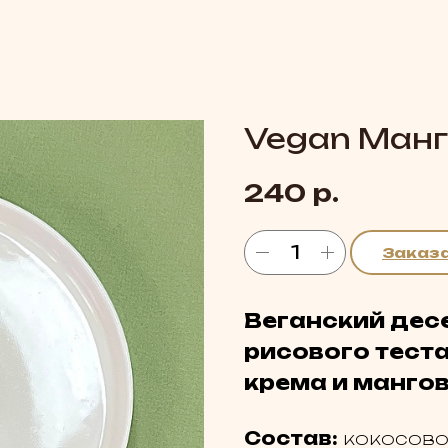
Vegan Манг
р.
240
Заказ
Веганский десе
рисового теста
крема и манго
Состав:
кокосовое