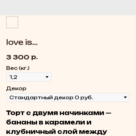
love is...
р.
3 300
Вес (кг.)
Декoр
Торт с двумя начинками
—
бананы в карамели и
клубничный слой между