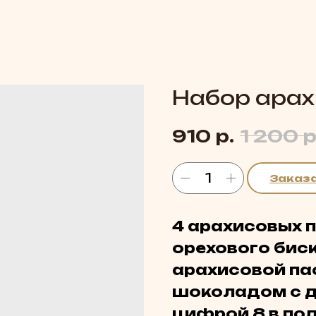
Набор арах
р.
р
910
1 200
Заказ
4 арахисовых 
орехового биск
арахисовой па
шоколадом с 
цифрой 8 в по