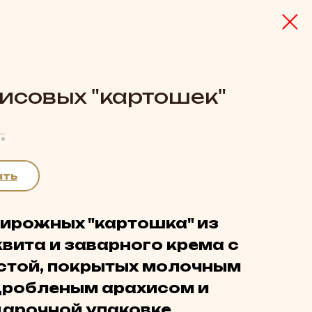
исовых "картошек"
.
ать
пирожных "картошка" из
вита и заварного крема с
стой, покрытых молочным
дробленым арахисом и
дарочной упаковке